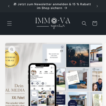
Direkt
🎁 Jetzt zum Newsletter anmelden & 15 % Rabatt
🚀 Ko
zum
im Shop sichern
Inhalt
Warenkorb
oduktinformationen
ringen