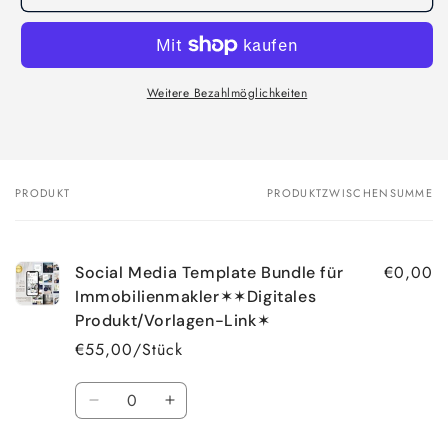
Weitere Bezahlmöglichkeiten
PRODUKT
PRODUKTZWISCHENSUMME
Dein
Warenkorb
€0,00
Social Media Template Bundle für
Immobilienmakler✶✶Digitales
Produkt/Vorlagen-Link✶
€55,00/Stück
Anzahl
Verringere
Erhöhe
die
die