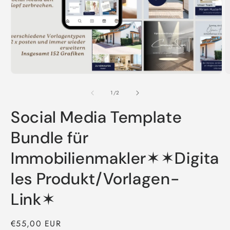
Medien
1
in
Modal
öffnen
M
2
i
von
1
/
2
M
ö
Social Media Template
Bundle für
Immobilienmakler✶✶Digita
les Produkt/Vorlagen-
Link✶
Normaler
€55,00 EUR