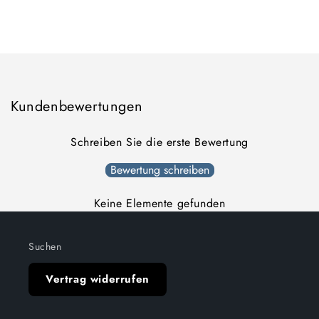
Menge
Menge
für
für
Default
Default
Wird
Title
Title
geladen ...
Kundenbewertungen
Schreiben Sie die erste Bewertung
Bewertung schreiben
Keine Elemente gefunden
Suchen
Vertrag widerrufen