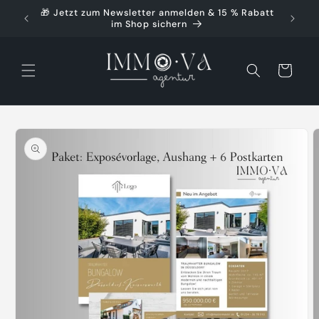
Direkt
🎁 Jetzt zum Newsletter anmelden & 15 % Rabatt
🚀 Ko
zum
im Shop sichern
Inhalt
Warenkorb
oduktinformationen
ringen