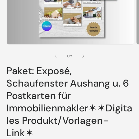
Medien
M
1
2
in
i
von
1
/
9
Modal
M
öffnen
ö
Paket: Exposé,
Schaufenster Aushang u. 6
Postkarten für
Immobilienmakler✶✶Digita
les Produkt/Vorlagen-
Link✶