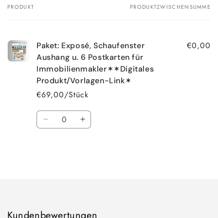
PRODUKT
PRODUKTZWISCHENSUMME
Dein
Warenkorb
€0,00
Paket: Exposé, Schaufenster
Aushang u. 6 Postkarten für
Immobilienmakler✶✶Digitales
Produkt/Vorlagen-Link✶
€69,00/Stück
Anzahl
Verringere
Erhöhe
die
die
Menge
Menge
für
für
Default
Default
Wird
Title
Title
geladen ...
Kundenbewertungen