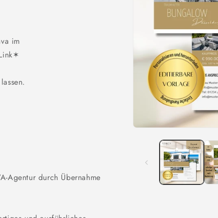
nva im
Link✶
lassen.
Medien
1
in
Modal
öffnen
A-Agentur durch Übernahme