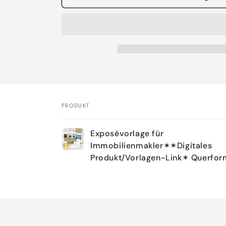
PRODUKT
Dein
Exposévorlage für
Warenkorb
Immobilienmakler✶✶Digitales
Produkt/Vorlagen-Link✶ Querfor
Wird
geladen ...