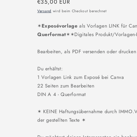
Normaler
€35,00 EUR
Preis
Versand
wird beim Checkout berechnet
✶
Exposévorlage
als Vorlagen LINK für Ca
Querformat
✶✶Digitales Produkt/Vorlagen-
Bearbeiten, als PDF versenden oder drucken 
Du erhältst:
1 Vorlagen Link zum Exposé bei Canva
22 Seiten zum Bearbeiten
DIN A 4 - Querformat
✶ KEINE Haftungsübernahme durch IMMO.V
der gestellten Texte ✶