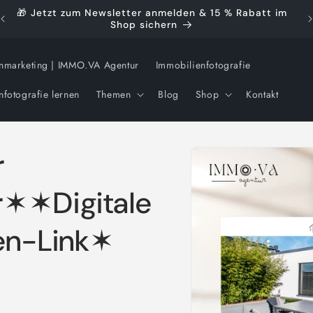
🎁 Jetzt zum Newsletter anmelden & 15 % Rabatt im
🚀
Shop sichern
nmarketing | IMMO.VA Agentur
Immobilienfotografie
nfotografie lernen
Themen
Blog
Shop
Kontakt
Zu
r
Produktinformationen
springen
r✶✶Digitale
gen-Link✶