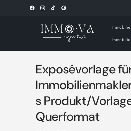
Direkt
zum
Facebook
Instagram
TikTok
Pinterest
Inhalt
Immobilie
Immobilie
Exposévorlage fü
Immobilienmakle
s Produkt/Vorla
Querformat