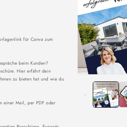
rlagenlink für Canva zum
gespräche beim Kunden?
chüre. Hier erfährt dein
Medien
ehmen zu bieten hat und wie du
1
in
Modal
öffnen
n einer Mail, per PDF oder
hwertige Broschüren, Exposés