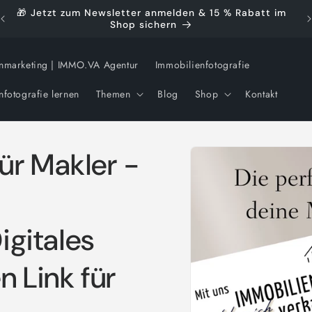
🎁 Jetzt zum Newsletter anmelden & 15 % Rabatt im
🚀
Shop sichern
nmarketing | IMMO.VA Agentur
Immobilienfotografie
nfotografie lernen
Themen
Blog
Shop
Kontakt
Zu
ür Makler -
Produktinformationen
springen
igitales
n Link für