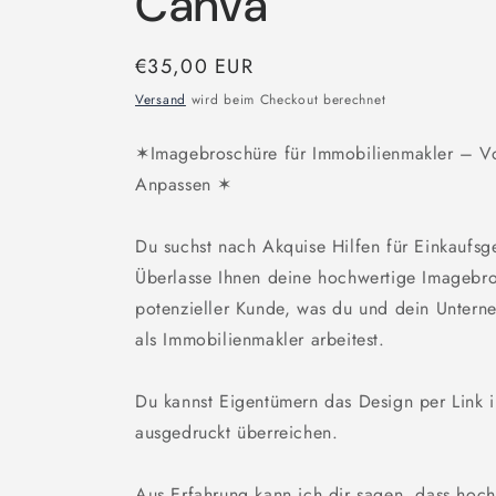
Canva
Normaler
€35,00 EUR
Preis
Versand
wird beim Checkout berechnet
✶Imagebroschüre für Immobilienmakler – Vo
Anpassen ✶
Du suchst nach Akquise Hilfen für Einkaufs
Überlasse Ihnen deine hochwertige Imagebros
potenzieller Kunde, was du und dein Untern
als Immobilienmakler arbeitest.
Du kannst Eigentümern das Design per Link i
ausgedruckt überreichen.
Aus Erfahrung kann ich dir sagen, dass hoc