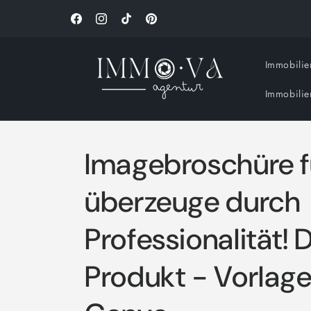
Direkt
zum
Facebook
Instagram
TikTok
Pinterest
Inhalt
Immobilie
Immobilie
Imagebroschüre f
überzeuge durch
Professionalität! D
Produkt - Vorlage