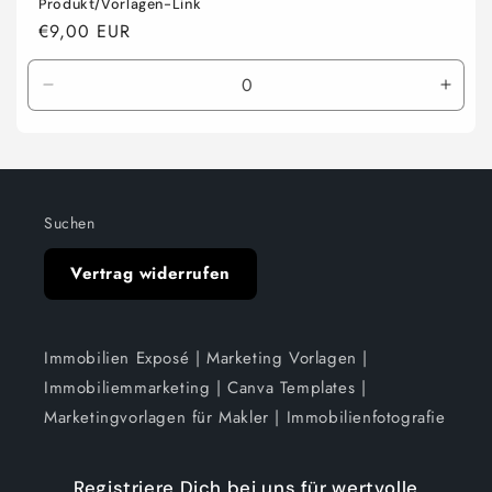
Produkt/Vorlagen-Link
Normaler
€9,00 EUR
Preis
Verringere
Erhö
die
die
Menge
Meng
für
für
Default
Defau
Title
Title
Suchen
Vertrag widerrufen
Immobilien Exposé | Marketing Vorlagen |
Immobiliemmarketing | Canva Templates |
Marketingvorlagen für Makler | Immobilienfotografie
Registriere Dich bei uns für wertvolle