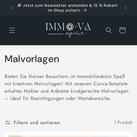
Direkt
🎁 Jetzt zum Newsletter anmelden & 15 % Rabatt
🚀 Ko
zum
im Shop sichern
Inhalt
Warenkorb
K
Malvorlagen
a
Bieten Sie kleinen Besuchern im Immobilienbüro Spaß
t
mit kreativen Malvorlagen! Mit unserem Canva-Template
erhalten Makler und Anbieter kindgerechte Malvorlagen
e
– ideal für Besichtigungen oder Wartebereiche.
g
o
Filtern und sortieren
1 Produkt
r